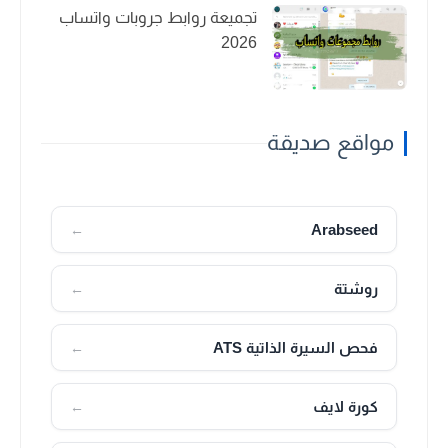
تجميعة روابط جروبات واتساب
2026
مواقع صديقة
Arabseed
←
روشتة
←
فحص السيرة الذاتية ATS
←
كورة لايف
←