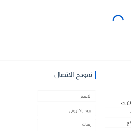
نموذج الاتصال
نترنت
ت
ع