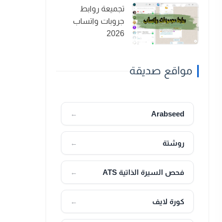
تجميعة روابط
جروبات واتساب
2026
مواقع صديقة
Arabseed
←
روشتة
←
فحص السيرة الذاتية ATS
←
كورة لايف
←