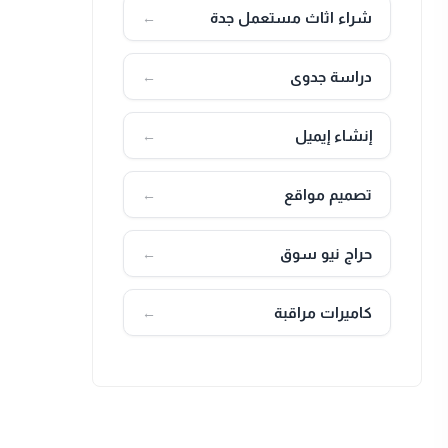
شراء اثاث مستعمل جدة
←
دراسة جدوى
←
إنشاء إيميل
←
تصميم مواقع
←
حراج نيو سوق
←
كاميرات مراقبة
←