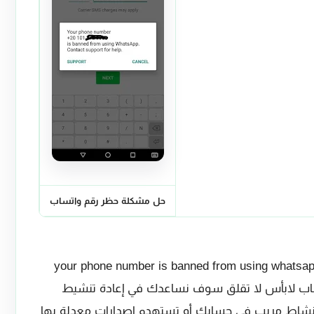
حل مشكلة حظر رقم واتساب
your phone number is banned from using whatsapp . Contact Su
ك واتساب لابأس لا تقلق سوف نساعدك في إعادة تنشيط
نشاط مريب في حسابك أو تستهدم إصدارات معدلة بها