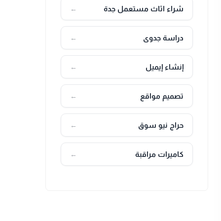
شراء اثاث مستعمل جدة
←
دراسة جدوى
←
إنشاء إيميل
←
تصميم مواقع
←
حراج نيو سوق
←
كاميرات مراقبة
←