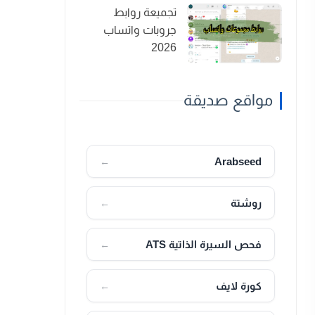
تجميعة روابط
جروبات واتساب
2026
مواقع صديقة
Arabseed
←
روشتة
←
فحص السيرة الذاتية ATS
←
كورة لايف
←