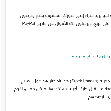
للتو يريد شراء إحدى صورك المنشورة وهم يعرضون
المال لشراء صورة من معرضك وأنت توافق على البيع، ويرسلون لك الأموال عن طريق PayPal
لقد قمت للتو بترخيص إحدى صورك كصورة مخزنة (Stock Images) هذا باختصار هو عمل تصريح
وجودة من قبل طرف آخر سيستخدمها لغرض معين، تقوم
تري بترخيصهم.