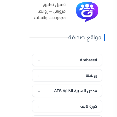
تحميل تطبيق
قروباتي – روابط
مجموعات واتساب
2026
مواقع صديقة
Arabseed
←
روشتة
←
فحص السيرة الذاتية ATS
←
كورة لايف
←