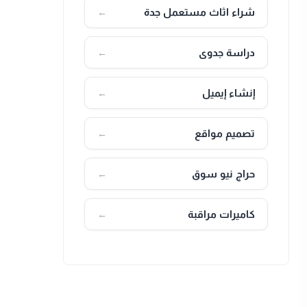
شراء اثاث مستعمل جدة
←
دراسة جدوى
←
إنشاء إيميل
←
تصميم مواقع
←
حراج نيو سوق
←
كاميرات مراقبة
←