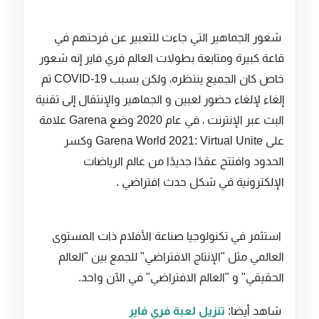
شعور الجماهير التي جاءت للتعبير عن فرحتهم في
قاعة كبيرة ومتابعة بطولات العالم فري فاير إنه شعور
خاص كان الجميع ينتظره، ولكن بسبب COVID-19 تم
إلغاء لإلغاء حضور لعبين و الجماهير والإنتقال إلى تقنية
البث عبر الإنترنت ، في عام 2020 وضع Garena علامة
على Garena World 2021: Virtual Unite وكسر
الحدود وافتتح عقدًا جديدًا من عالم الرياضات
الإلكترونية في شكل حدث افتراضي .
استثمر في تكنولوجيا صناعة الأفلام ذات المستوى
العالمي مثل "الإنتاج الافتراضي" للجمع بين "العالم
الحقيقي" و "العالم الافتراضي" في الآن واحد.
شاهد أيضا:
تنزيل لعبة فري فاير