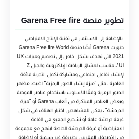
تطوير منصة Garena Free fire
بالإضافة إلى الاستثمار في تقنية الإنتاج الافتراضي
طورت Garena أيضًا منصة Garena Free fire World
2021 التي تهدف بشكل خاص إلى تصميم وميزات UX
/ UI، مناسب لعشاق الرياضة الإلكترونية والجيل Z
لإنشاء تفاعل اجتماعي ومشاركة تكمل التجربة فائقة
الغامرة ، مثل "ميزة إنشاء الصور الرمزية" اضبط مظهر
الصور الرمزية وفقًا للأسلوب باستخدام عناصر الموضة
وبعض العناصر المبتكرة من ألعاب Garena أو "ميزة
الدردشة" ، يمكن للمشاهدين اختيار الهتاف في شكل
غرفة دردشة عامة أو تشجيع الجميع في القاعة
الافتراضية أو غرفة الدردشة الخاصة ابتهج مع مجموعة
من الأصدقاء المقربين بطريقة غير رسمية أو لإضافة