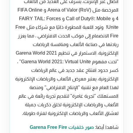
اتصال عبر الإنترنت، يشرف على العديد من الألعاب
المرخصة مثل Arena of Valor (RoV) و FIFA Online
4 و Call of Duty®: Mobile و FAIRY TAIL: Forces
Unite! وتود اللعبة المطورة ذاتيًا مع شركاء مثل Free
Fire الانضمام إلى موكب الحدث الافتراضي ، مما يعزز
ريادتها في صناعة الألعاب ومنافسة الرياضات
الإلكترونية، الاستمرار في تنظيم Garena World 2021
"تحت مفهوم Garena World 2021: Virtual Unite" ،
كسر حدود افتتاح عقد جديد في عالم الرياضات
الإلكترونية، يعتبر معرض الألعاب والرياضات الإلكترونية
لهذا العام مع تقنية "الإنتاج الافتراضي" ومنصة
المستهلك "تجربة غامرة" لتقديم تجربة رائعة في عالم
الألعاب والرياضات الإلكترونية لخلق ذكريات جميلة
لعشاق الألعاب والرياضات الإلكترونية لفترة طويلة.
شاهدا أيضا:
صور خلفيات Garena Free Fire