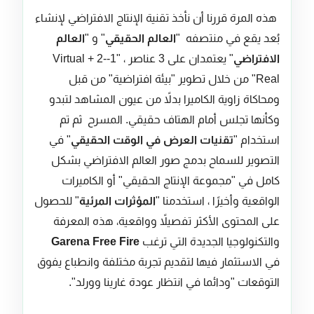
هذه المرة قررنا أن نأخذ تقنية الإنتاج الافتراضي لإنشاء
بُعد يقع في منتصفه "
العالم الحقيقي
" و "
العالم
الافتراضي
" يعتمدان على 3 عناصر ، "1-Virtual + 2-
Real" من خلال تطوير "بيئة افتراضية" من قبل
ومحاكاة زاوية الكاميرا بدلاً من عيون المشاهد لتبدو
وكأنها تجلس أمام الهتاف حقيقي. المسرح ثم تم
استخدام "
تقنيات العرض في الوقت الحقيقي
" في
التصوير للسماح بدمج صور العالم الافتراضي بشكل
كامل في "مجموعة الإنتاج الحقيقي" أو الكاميرات
الواقعية وأخيرًا ، استخدمنا "
المؤثرات المرئية
" للحصول
على المحتوى الأكثر تفصيلاً وواقعية، هذه المعرفة
والتكنولوجيا الجديدة التي ترغب
Garena Free Fire
في الاستثمار فيها لتقديم تجربة مختلفة وانطباع يفوق
التوقعات "ودائما في انتظار عودة غارينا وورلد".