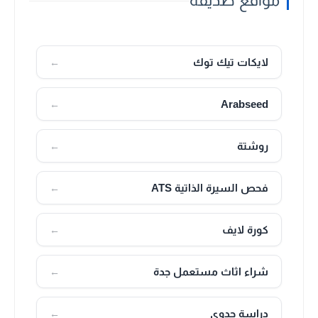
مواقع صديقة
لايكات تيك توك
←
Arabseed
←
روشتة
←
فحص السيرة الذاتية ATS
←
كورة لايف
←
شراء اثاث مستعمل جدة
←
دراسة جدوى
←