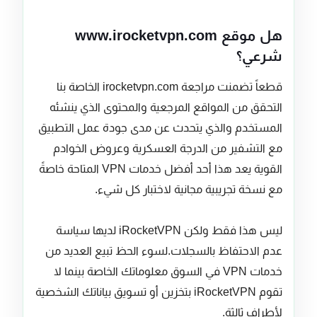
هل موقع www.irocketvpn.com
شرعي؟
قطعاً تضمنت مراجعة irocketvpn.com الخاصة بنا
التحقق من المواقع المرجعية والمحتوى الذي ينشئه
المستخدم والذي يتحدث عن مدى جودة عمل التطبيق
مع التشفير من الدرجة العسكرية وعروض الخوادم
القوية يعد هذا أحد أفضل خدمات VPN المتاحة خاصةً
مع نسخة تجريبية مجانية لاختبار كل شيء.
ليس هذا فقط ولكن iRocketVPN لديها سياسة
عدم الاحتفاظ بالسجلات.لسوء الحظ تبيع العديد من
خدمات VPN في السوق معلوماتك الخاصة بينما لا
تقوم iRocketVPN بتخزين أو تسويق بياناتك الشخصية
لأطراف ثالثة.