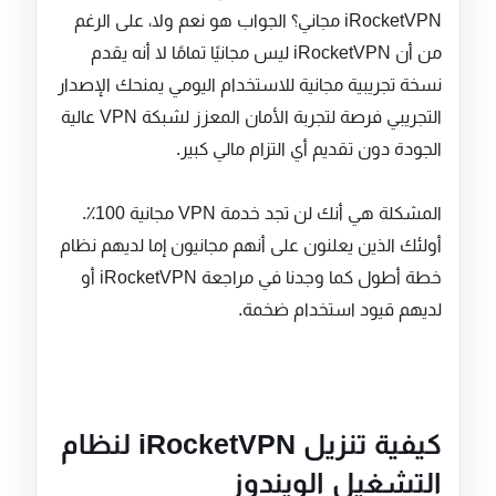
iRocketVPN مجاني؟ الجواب هو نعم ولا، على الرغم
من أن iRocketVPN ليس مجانيًا تمامًا لا أنه يقدم
نسخة تجريبية مجانية للاستخدام اليومي يمنحك الإصدار
التجريبي فرصة لتجربة الأمان المعزز لشبكة VPN عالية
الجودة دون تقديم أي التزام مالي كبير.
المشكلة هي أنك لن تجد خدمة VPN مجانية 100٪.
أولئك الذين يعلنون على أنهم مجانيون إما لديهم نظام
خطة أطول كما وجدنا في مراجعة iRocketVPN أو
لديهم قيود استخدام ضخمة.
كيفية تنزيل iRocketVPN لنظام
التشغيل الويندوز