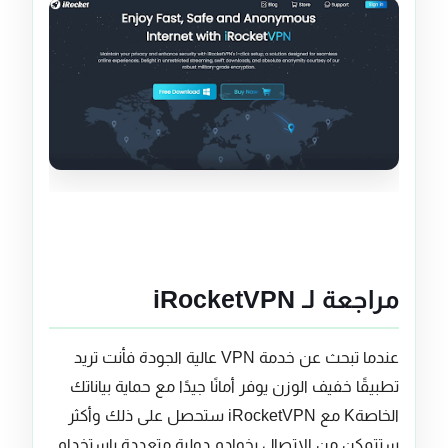
مراجعة لـ iRocketVPN
عندما تبحث عن خدمة VPN عالية الجودة فأنت تريد
تطبيقًا خفيف الوزن يوفر أمانًا جيدًا مع حماية بياناتك
الخاصةK مع iRocketVPN ستحصل على ذلك وأكثر
ستتمكن من الاتصال بخوادم دولية متعددة باستخدام