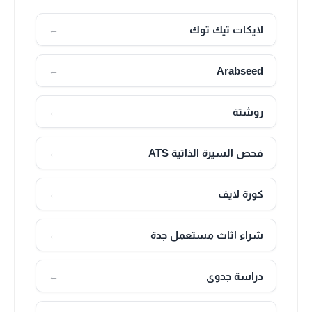
لايكات تيك توك
←
Arabseed
←
روشتة
←
فحص السيرة الذاتية ATS
←
كورة لايف
←
شراء اثاث مستعمل جدة
←
دراسة جدوى
←