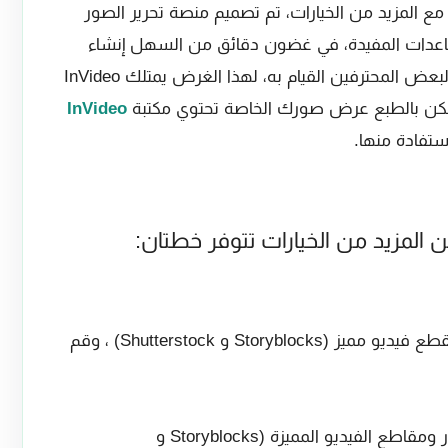
المزيد من الخيارات، تم تصميم منصة تحرير الصور
المساعدات المفيدة، في غضون دقائق من السهل إنشاء
مقاطع فيديو عالية الجودة قريبة مما يمكن لبعض المحترفين القيام به، لهذا الغرض يمتلك InVideo
الممكن بالطبع عرض صورك الخاصة تحتوي مكتبة
InVideo
تفادة منها.
من المزيد من الخيارات تتوفر خطتان:
10 دولارات شهريًا: استخدم 300 صورة أو مقطع فيديو مميز (Storyblocks و Shutterstock) ، وقم
30 دولارًا شهريًا: استخدام غير محدود للصور ومقاطع الفيديو المميزة (Storyblocks و