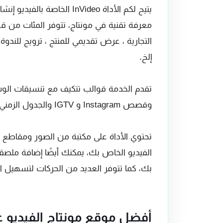
يتيح لكم الأداة InVideo الخ
معرفة تقنية في مونتاج، تتوفر المئات من قو
التجارية ، عرض تقديمي للمنتج ، ترويج للندو
إلخ.
تقدم الخدمة قوالب تتكيف مع تنسيقات الوس
وقصص Instagram و IGTV والجدول الزمني تويتر ومنشورات لينكدن ويوتيوب وقصص سناب شات.
تحتوي الأداة على مكتبة من الصور ومقاطع 
الفيديو الخاص بك، يمكنك أيضًا إضافة ملصقا
بك، كما تتوفر العديد من الحركات لتسهيل الا
أفضل موقع مونتاج الفيديو عل