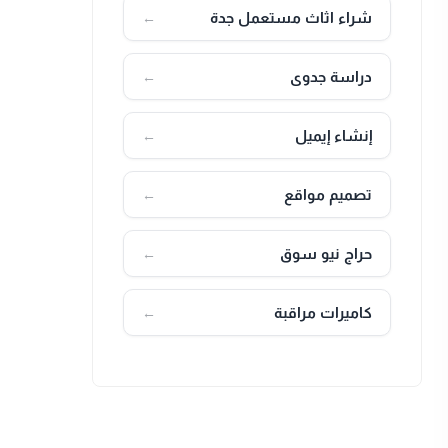
شراء اثاث مستعمل جدة
←
دراسة جدوى
←
إنشاء إيميل
←
تصميم مواقع
←
حراج نيو سوق
←
كاميرات مراقبة
←