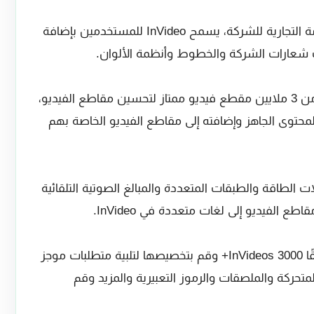
• تخصيص كل مقطع فيديو باستخدام العلامة التجارية للشركة، يسمح InVideo للمستخدمين بإضافة
ك شعارات الشركة والخطوط وأنظمة الألوان.
• الوصول إلى مكتبة InVideo التي تضم أكثر من 3 ملايين مقطع فيديو ممتاز لتحسين مقاطع الفيديو،
حتوى الجاهز وإضافته إلى مقاطع الفيديو الخاصة بهم
ت الطاقة والطبقات المتعددة والمبالغ الصوتية التلقائية
طع الفيديو إلى لغات متعددة في InVideo.
• استخدم أحد قوالب الفيديو المصممة مسبقًا InVideos 3000+ وقم بتخصيصها لتلبية متطلبات موجز
حركة والملصقات والرموز التعبيرية والمزيد وقم