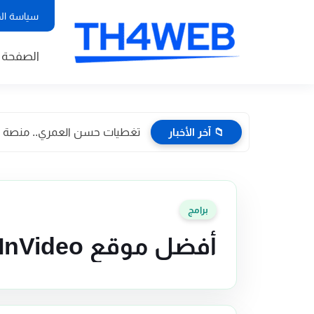
سياسة ال
الصفحة ا
📁 آخر الأخبار
تغطيات حسن العمري.. منصة إعلا
برامج
أفضل موقع InVideo لعمل مونتاج للفيديو