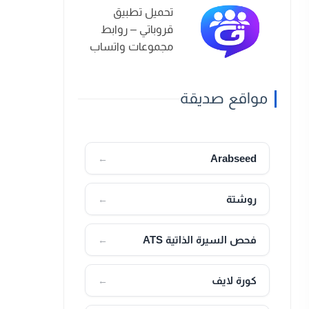
تحميل تطبيق
قروباتي – روابط
مجموعات واتساب
2026
مواقع صديقة
Arabseed
←
روشتة
←
فحص السيرة الذاتية ATS
←
كورة لايف
←