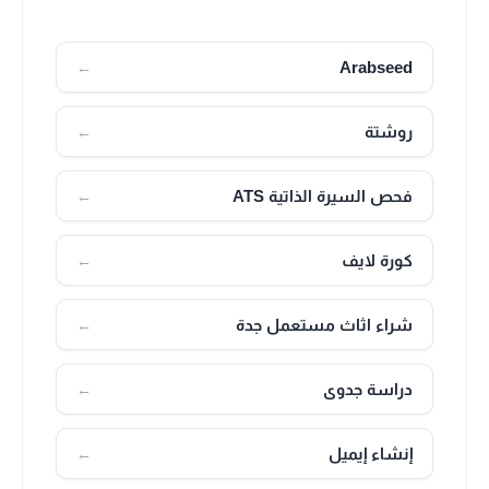
Arabseed
←
روشتة
←
فحص السيرة الذاتية ATS
←
كورة لايف
←
شراء اثاث مستعمل جدة
←
دراسة جدوى
←
إنشاء إيميل
←