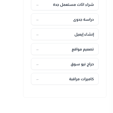
شراء اثاث مستعمل جدة
←
دراسة جدوى
←
إنشاء إيميل
←
تصميم مواقع
←
حراج نيو سوق
←
كاميرات مراقبة
←