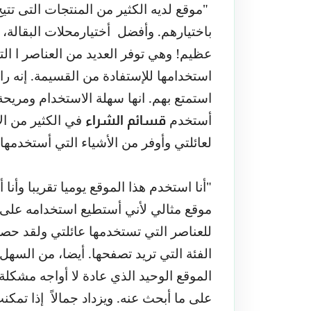
"موقع لديه الكثير من المنتجات التى تتيح
باختيارهم. وأفضل
أختيارمحلات البقالة،
عظيم! وهي توفر العديد من العناصر ا الت
استخدامها للإستفادة من القسيمة. إنه را
استمتع بهم. انها سهلة الاستخدام ومريح
أستخدم
في الكثير من ال
قسائم الشراء
لعائلتي وأوفر من الأشياء التي أستخدمها ي
"أنا استخدم هذا الموقع يوميا تقريبا وأن
موقع مثالي لأني أستطيع استخدامه على 
للعناصر التي تستخدمها عائلتي ولقد حص
الفئة التي تريد تصفحها. أيضا، من السه
الموقع الوحيد الذي عادة لا أواجه مشكل
على ما أبحث عنه. ويزداد جمالاً