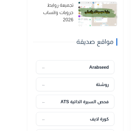
تجميعة روابط
جروبات واتساب
2026
مواقع صديقة
Arabseed
←
روشتة
←
فحص السيرة الذاتية ATS
←
كورة لايف
←