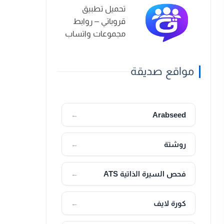
تحميل تطبيق
قروباتي – روابط
مجموعات واتساب
2026
مواقع صديقة
Arabseed
←
روشتة
←
فحص السيرة الذاتية ATS
←
كورة لايف
←