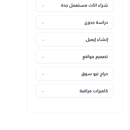
شراء اثاث مستعمل جدة
←
دراسة جدوى
←
إنشاء إيميل
←
تصميم مواقع
←
حراج نيو سوق
←
كاميرات مراقبة
←