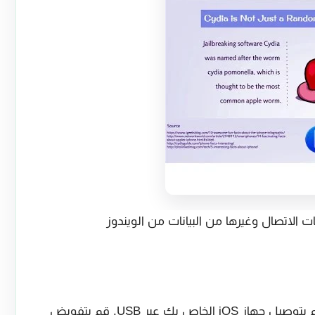
 الاتصال وغيرها من البيانات من الويندوز
عند اكتمال التثبيت ، قم بتشغيل البرنامج وقم بتوصيل جهاز iOS الخاص بك عبر USB. قم بتفويض