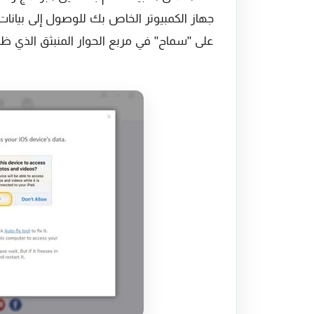
على "سماح" في مربع الحوار المنبثق الذي ظهر على جه