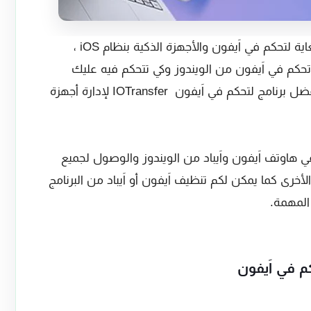
حلول مفيدة للغاية لتحكم في اَيفون والأجهزة الذكية بنظام iOS ،
تحكم في اَيفون من الويندوز وكي تتحكم فيه عليك
تحميل برامج خاصة للويندوز لدى أقدم لكم أفضل برنامج لتحكم في اَيفون IOTransfer لإدارة أجهزة
 هاوتف اَيفون واَيباد من الويندوز والوصول لجميع
أخرى كما يمكن لكم تنظيف اَيفون أو اَيباد من البرنامج
المهمة.