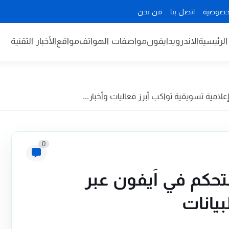
خصوصية
اتصل بنا
من نحن
لرئيسية
الاندرويد
ايفون
مواصفات الهواتف
مواقع
الأخبار التقنية
مية تسويقية تواكب أبرز فعاليات وأخبار...
0
امج IOTransfer 3 لتحكم في اَيفون عبر
بيانات