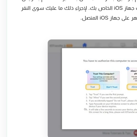
جهاز الكمبيوتر الخاص بك للوصول إلى بيانات جهاز iOS الخاص بك. لإجراء ذلك ما عليك سوى النقر
از iOS المتصل.