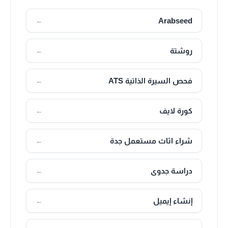
Arabseed
←
روشتة
←
فحص السيرة الذاتية ATS
←
كورة لايف
←
شراء اثاث مستعمل جدة
←
دراسة جدوى
←
إنشاء إيميل
←