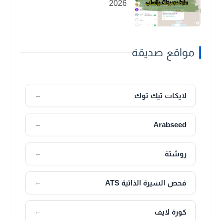
2026
مواقع صديقة
لايكات تيك توك
←
Arabseed
←
روشتة
←
فحص السيرة الذاتية ATS
←
كورة لايف
←