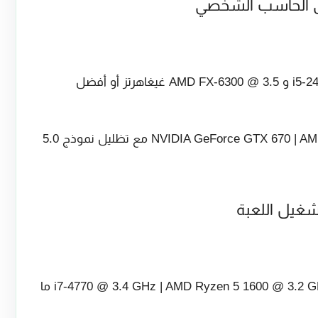
كرت شاشة: NVIDIA GeForce GTX 670 | AMD R9 270 (2GB VRAM مع تظليل نموذج 5.0
شغيل اللعبة
وحدة المعالجة المركزية: إنتيل كور i7-4770 @ 3.4 GHz | AMD Ryzen 5 1600 @ 3.2 GHz ما