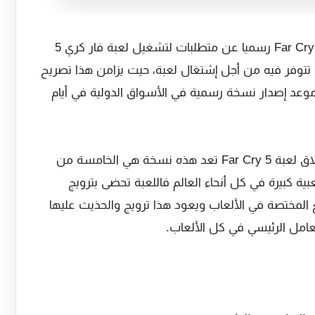
أعلنت شركة سوفت يوبي المطورة للعبة Far Cry 5 رسميا عن متطلبات لتشغيل لعبة فار كري 5
وفر فيه من أجل إشتغال لعبة، حيت يزامن هذا تصريح
 Far Cry 5 مع إقتراب موعد إصدار نسخة رسمية في الأسواق الدولية في أيام
ينتضر عشاق ألعاب الفيديو بشوق موعد إطلاق لعبة Far Cry 5 تعد هذه نسخة هي الخامسة من
 كبيرة في كل أنحاء العالم فاللعبة تحضى بترويج
 المختصة في الألعاب ويعود هذا ترويج والحذيث عليها
عامل الرئيسي في كل الألعاب.