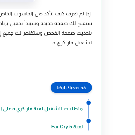
إذا لم تعرف كيف تتأكد هل الحاسوب الخاص
ستفتح لك صفحة جديدة وسيبدأ تحميل برنام
بتحذيث صفحة الفحص وستظهر لك جميع إع
لتشغيل فار كري 5.
قد يعجبك ايضا
متطلبات لتشغيل لعبة فار كري 5 على الحاسب شخصي
لعبة Far Cry 5