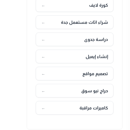
كورة لايف
←
شراء اثاث مستعمل جدة
←
دراسة جدوى
←
إنشاء إيميل
←
تصميم مواقع
←
حراج نيو سوق
←
كاميرات مراقبة
←