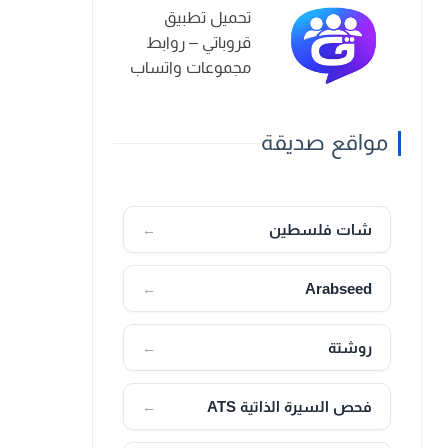
تحميل تطبيق
قروباتي – روابط
مجموعات واتساب
2026
مواقع صديقة
شات فلسطين
←
Arabseed
←
روشتة
←
فحص السيرة الذاتية ATS
←