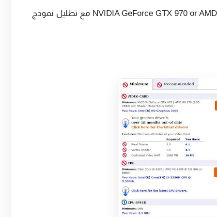
كرت شاشة: NVIDIA GeForce GTX 970 or AMD R9 290X (4GB VRAM مع تظليل نموذج