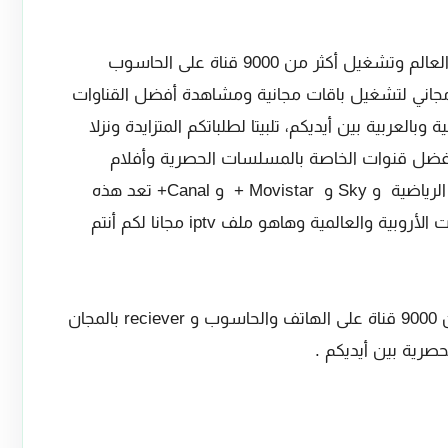
مجانا لجميع باقات العالم وتشغيل أكثر من 9000 قناة على الحاسوب
مجاني لتشغيل باقات مجانية ومشاهدة أفضل القناوات
 وبالعربية بين أيديكم، تلبيتا لطلباتكم المتزايدة ونزلا
I مجانا لمشاهدة أفضل قنوات الخاصة بالمسلسات الحصرية وأفلام
الجديدة وقنوات BEIN SPORTS و ابوظبي الرياضية و Sky و Movistar + و Canal+ تعد هذه
باقات من أفضل باقات لنقل مباريات ودوريات الأروبية والعالمية وهاهو ملف iptv مجانا لكم أنتم
بفضل ملف IPTV تستطيع مشاهدة أكتر من 9000 قناة على الهاتف والحاسوب و reciever بالمجان
حصرية بين أيديكم .