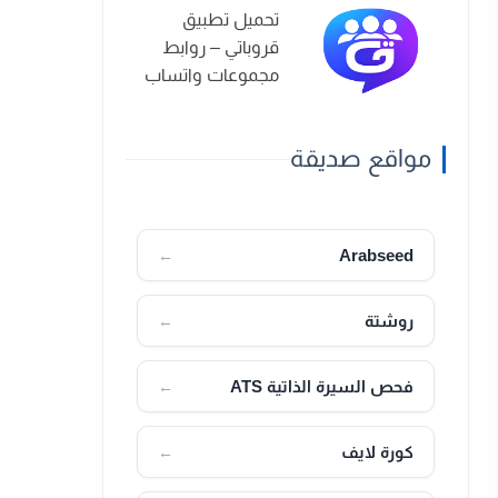
تحميل تطبيق
قروباتي – روابط
مجموعات واتساب
2026
مواقع صديقة
Arabseed
←
روشتة
←
فحص السيرة الذاتية ATS
←
كورة لايف
←