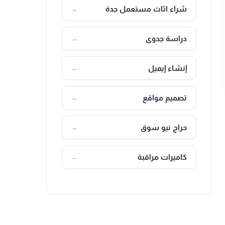
شراء اثاث مستعمل جدة
←
دراسة جدوى
←
إنشاء إيميل
←
تصميم مواقع
←
حراج نيو سوق
←
كاميرات مراقبة
←