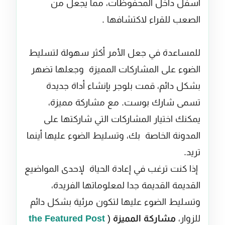
أسفل داخل
المحفوظات
، مما يجعل
من
الصعب
للقراء ل
اكتشافها
.
للمساعدة في جعل
الأمر أكثر سهولة
لتسليط
الضوء على
المشاركات المميزة
وجعلها تضهر
بشكل دائم
،
قمت بلوجر بإنشاء
أداة
جديدة
تسمى
شارك بوست
.
مع
مشاركة
مميزة
،
يمكنك اختيار
المشاركات
التي شاركتها
على
المدونة
الخاصة بك، و
تسليط الضوء عليها
أينما
تريد.
إذا كنت
ترغب في
إعادة
الحياة
لإحدى
المواضيع
القديمة القديمة جدا لمعلوماتها
الفريدة
،
وتسليط الضوء
عليها لتكون مرئية بشكل دائم
للزوار
،
مشاركة الممي
ز
ة
 (
Featured Post 
the