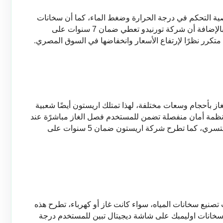
هذا ليمنع السخان من تسريب الغاز وتزويده بخاصية التحكم في درجة الحرارة وضغط الماء، كما أن سخانات 
تورنيدو تحتوي على مدخنة تمنع انبعاث الادخنة ، بالإضافة أن شركة تورنيدو تعطي ضمان 7 سنوات على 
متكرر نظرًا لإرتفاع الأسعار وانخفاضها في السوق المصري. 
توفر شركة اريستون أنواع مميزة من سخانات الغاز بأحجام وسعات مختلفة، لهذا تمتلك اريستون أيضًا شعبية 
بين المستخدمين، حيث أنها تطرح سخانات غاز بأنظمة أمان منفصلة تضمن للمستخدم فصل الغاز مباشرًة عند 
انطفاء الشعلة، بالإضافة إلى عوامل أمان لمنع التسري، كما تطرح شركة اريستون ضمان 5 سنوات على 
شركة اوليمبك اليكتريك من أفضل وأكبر شركات تصنيع سخانات المياه، سواء كانت غاز أو كهرباء، تطرح هذه 
الشركة سخانات غاز تعمل بكفاءة عالية، تحتوي سخانات اوليمبك على شاشة ديجيتال تبين للمستخدم درجة 