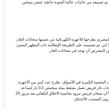
الحرارة وضغط المياه، هذا إلى جانب أن السخان تم تصنيعه من خامات عالية الجودة خاصًة عنصر تسخين 
توجد أيضًا شركة زانوسي المشهورة في السوق المصري بطرحها للأجهزة الكهربائية من ضمنها سخانات الغاز، 
متاح داخل شركة زانوسي سخانات غاز 6 لتر و10 لتر، تم تصميمه على الطريقة الإيطالية ذات المظهر المميز، 
ن المفترض أن توجد في سخانات الغاز.
أما عن شركة فريش فهي أيضًا من الشركات ذات الشعبية الكبيرة في الأسواق، تطرح عدد كبير من الأجهزة 
المنزلية المتنوعة من ضمنها سخانات الغاز، سخانات غاز فريش تعمل بضغط مياه منخفض 0.2 بار لتساعد 
أصحاب الأدوار العليا في الحصول على الماء، كما أن سخان فريش مزود بخاصية الاغلاق التلقائي بعد مرور 20 
بون المسبب للأختناق.