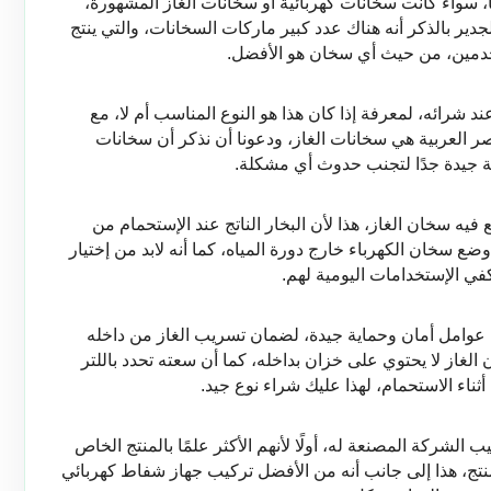
جميعنا لا نستغني عن وجود السخانات في منازلنا، سواء كانت سخانات كهربائية أو سخانات الغاز المشهورة، 
حيث أن كل منزل عصري الآن لديه سخان، مع الجدير بالذكر أنه هناك عدد كبير ماركات السخانات، والتي ينتج 
تخدمين، من حيث أي سخان هو الأفضل.
لهذا لابد من معرفة كافة التفاصيل عن السخان عند شرائه، لمعرفة إذا كان هذا هو النوع المناسب أم لا، مع 
العلم أن السخانات الأكثر شيوعًا في جمهورية مصر العربية هي سخانات الغاز، ودعونا أن نذكر أن سخانات 
ية جيدة جدًا لتجنب حدوث أي مشكلة.
حيث أن دورة المياه هي آخر مكان يمكنك أن تضع فيه سخان الغاز، هذا لأن البخار الناتج عند الإستحمام من 
الممكن أن يتسبب في كارثة كبرى، لهذا لابد من وضع سخان الكهرباء خارج دورة المياه، كما أنه لابد من إختيار 
ي الإستخدامات اليومية لهم.
كما أنه لابد من التأكد أن هذا السخان يحتوي على عوامل أمان وحماية جيدة، لضمان تسريب الغاز من داخله 
مما يتسبب في مشكلة كبيرة، مع العلم أن سخان الغاز لا يحتوي على خزان بداخله، كما أن سعته تحدد باللتر 
ثناء الاستحمام، لهذا عليك شراء نوع جيد.
لابد من تركيب سخان الغاز عن طريق خدمة تركيب الشركة المصنعة له، أولًا لأنهم الأكثر علمًا بالمنتج الخاص 
بهم، بالإضافة إلى استمرارية الضمان الخاص بالمنتج، هذا إلى جانب أنه من الأفضل تركيب جهاز شفاط كهربائي 