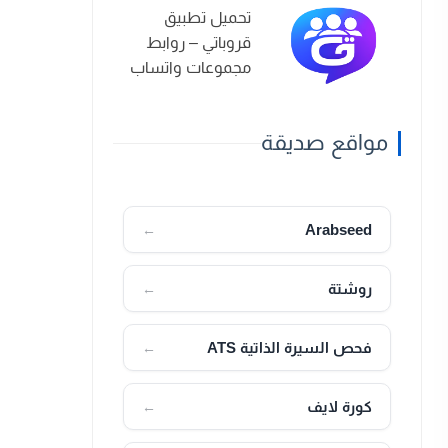
تحميل تطبيق
قروباتي – روابط
مجموعات واتساب
2026
مواقع صديقة
Arabseed
←
روشتة
←
فحص السيرة الذاتية ATS
←
كورة لايف
←