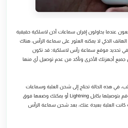
معون عندما يحاولون إقران سماعات أذن لاسلكية حقيقية
 في هذه الحالة AirPods هي أن الهاتف الذكي لا يمكنه العثور على سماعة الرأس، هناك
في تحديد موقع سماعة رأس لاسلكية: قد تكون
قق من جميع أجهزتك الأخرى وتأكد من عدم توصيل أي منها
رى: نفذت بطاريات AirPods والعلب، في هذه الحالة تحتاج إلى شحن العلبة وسماعات
الأذن، للقيام بذلك ضع AirPods في العلبة وقم بتوصيلها بكابل Lightning أو يمكنك وضعها فوق
 كانت العلبة بعيدة عنك، بعد شحن سماعة الرأس