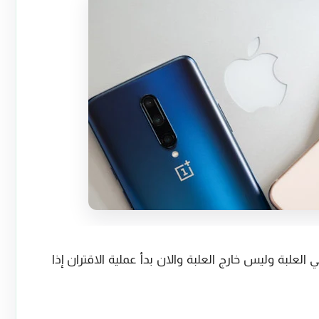
 علبة AirPods وتأكد من أن AirPods في العلبة وليس خارج العلبة والان بدأ عملية الاقتران إذا