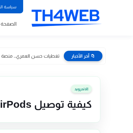
سياسة ال
الصفحة ا
📁 آخر الأخبار
تغطيات حسن العمري.. منصة إعلا
الاندرويد
كيفية توصيل Apple AirPods بهاتف الأندرويد