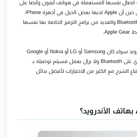
د، السبب يعد اتصال Bluetooth تقنية اتصال نفسها المستعملة في هواتف آيفون وأيضا على
هواتف الذكية التي تعمل بنظام الأندرويد، في حين أن Apple لديها بعض الحيل في أجهزة iPhone
وغيرها من الأجهزة فإن تقنية الاتصال مثل Bluetooth والعديد من برامج الترميز الخاصة بها نفسها
Ap.
قد تريد استخدام AirPods مع هواتف الأندرويد سواء كان Samsung أو LG أو Nokia أو Google
Pixel أو أي جهاز آخر مهما كان، إذا كان يحتوي على Bluetooth ولا يزال يعمل فسيتم توصيله بـ
نت لا تملك AirPods فيمكن اتباع الشرح مع الكثير من الاختيارات لأفضل بدائل