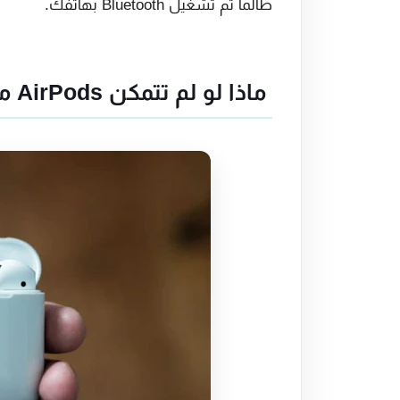
طالما تم تشغيل Bluetooth بهاتفك.
ماذا لو لم تتمكن AirPods من الاقتران بهاتف الأندرويد؟