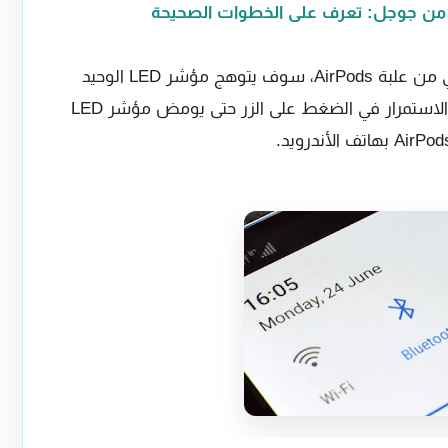
 من جوجل: تعرف على الخطوات الصحيحة
أولاً اضغط على الزر الأبيض في الجزء الخلفي من علبة AirPods، سوف يتوهج مؤشر LED الوحيد
الموجود على العلبة باللون الأبيض تحتاج إلى الاستمرار في الضغط على الزر حتى يومض مؤشر LED