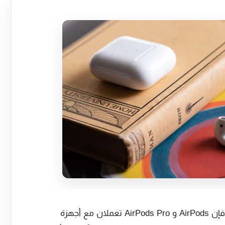
على الرغم من أن آبل تقوم بحماية أجهزتها فإن AirPods و AirPods Pro تعملان مع أجهزة