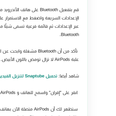
قم بتفعيل Bluetooth على هات
عبر الإعدادات ثم قائمة فرعية تسمى شيئًا مث
Bluetooth.
علبة AirPods لا تزال تومض باللون الأبيض.
شاهد أيضا:
تحميل Snaptube لتنزيل الفيديوهات والاغاني من الفيسبوك ويوتيوب وتيك توك
انقر على "إقران" واسمح للهاتف و AirPods بإنشاء اتصال بهاتفك.
ستظهر لك أن AirPods متصل