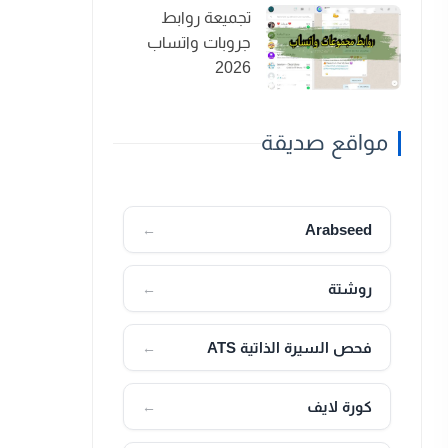
تجميعة روابط
جروبات واتساب
2026
مواقع صديقة
Arabseed
←
روشتة
←
فحص السيرة الذاتية ATS
←
كورة لايف
←