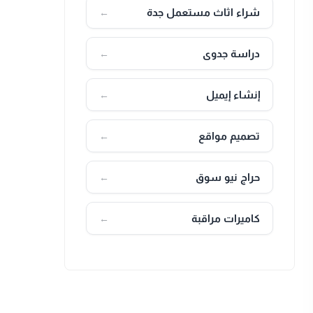
شراء اثاث مستعمل جدة
←
دراسة جدوى
←
إنشاء إيميل
←
تصميم مواقع
←
حراج نيو سوق
←
كاميرات مراقبة
←