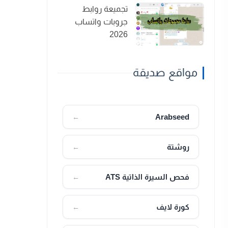
تجميعة روابط
جروبات واتساب
2026
مواقع صديقة
Arabseed
←
روشتة
←
فحص السيرة الذاتية ATS
←
كورة لايف
←