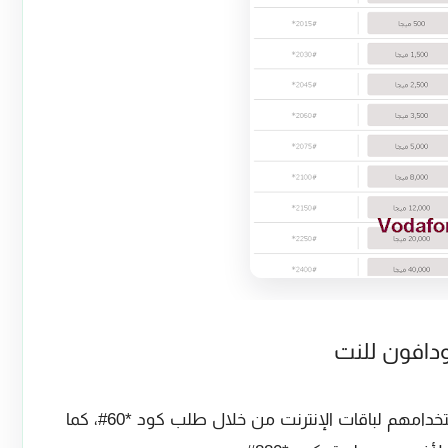
ودافون للنت
يستطيع العُملاء الاستعلام عن تفاصيل استخدامهم لباقات الإنترنت من خلال طلب كود *60#، كما