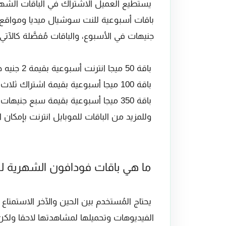
يستطيع العميل الاشتراك في الباقات الشهري
جنيهات في الأسبوع، والباقات مُفصَّلة كالآتي:
باقة 50 ميجا انترنت أسبوعية بقيمة 2 جنيه خلال الكود*2000*72#.
باقة 100 ميجا أسبوعية بقيمة اشتراك ثلاث جنيهات في الأسبوع من خلال الكود*2000*73#.
باقة 350 ميجا أسبوعية بقيمة سبع جنيهات عن طريق طلب هذا الكود *2000*77#.
وللمزيد من الباقات للموبايل انترنت بإمكان العمي
ما هي باقات فودافون الشهرية ل
يحتاج المُستخدم بين الحين والآخر الاستمتاع
الفيديوهات وتحميلها لمشاهدتها لاحقا ولكن 