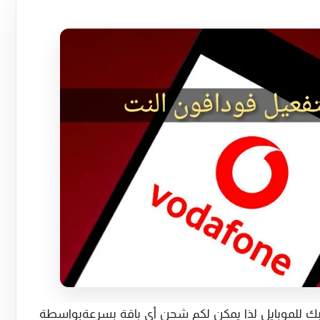
سبك للموبايل لذا يمكن لكم شحن أي باقة بسرعةبواسطة