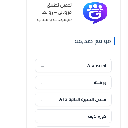
تحميل تطبيق
قروباتي – روابط
مجموعات واتساب
2026
مواقع صديقة
Arabseed
←
روشتة
←
فحص السيرة الذاتية ATS
←
كورة لايف
←