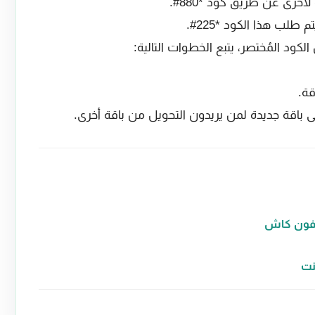
أخرى عن طريق كود *880#.
لب هذا الكود *225#.
كود المُختصر، يتبع الخطوات التالية:
دافون كاش
نت