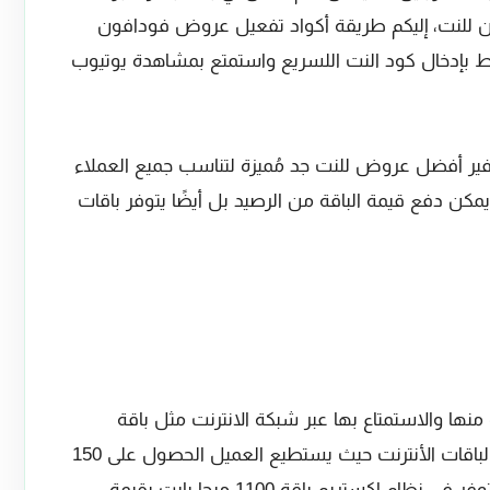
 للنت، إليكم طريقة أكواد تفعيل عروض فودافون
قط بإدخال كود النت اللسريع واستمتع بمشاهدة يوتيوب
ر أفضل عروض للنت جد مُميزة لتناسب جميع العملاء
ن دفع قيمة الباقة من الرصيد بل أيضًا يتوفر باقات
نها والاستمتاع بها عبر شبكة الانترنت مثل باقة
اكستريم نت الجديدة فهي واحدة من أقوى الباقات الأنترنت حيث يستطيع العميل الحصول على 150
ميجا بايت بقيمة خمسة جنيهات فقط، كما يتوفر في نظام اكستريم باقة 1100 ميجا بايت بقيمة