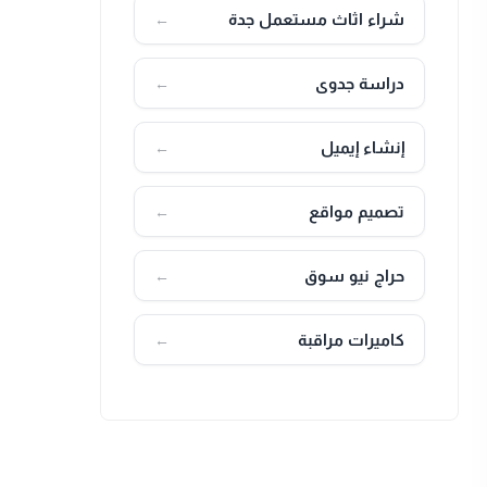
شراء اثاث مستعمل جدة
←
دراسة جدوى
←
إنشاء إيميل
←
تصميم مواقع
←
حراج نيو سوق
←
كاميرات مراقبة
←