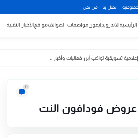
خصوصية
اتصل بنا
من نحن
لرئيسية
الاندرويد
ايفون
مواصفات الهواتف
مواقع
الأخبار التقنية
مية تسويقية تواكب أبرز فعاليات وأخبار...
0
 عروض فودافون النت