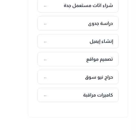
شراء اثاث مستعمل جدة
←
دراسة جدوى
←
إنشاء إيميل
←
تصميم مواقع
←
حراج نيو سوق
←
كاميرات مراقبة
←