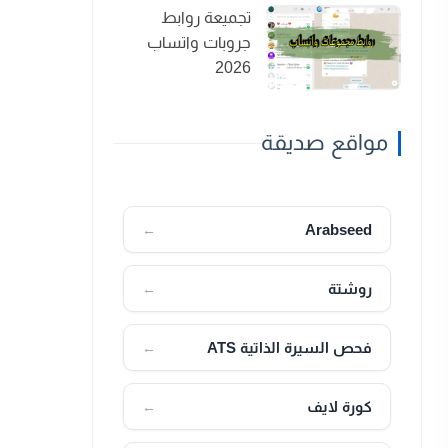
تجميعة روابط
جروبات واتساب
2026
مواقع صديقة
Arabseed
←
روشتة
←
فحص السيرة الذاتية ATS
←
كورة لايف
←