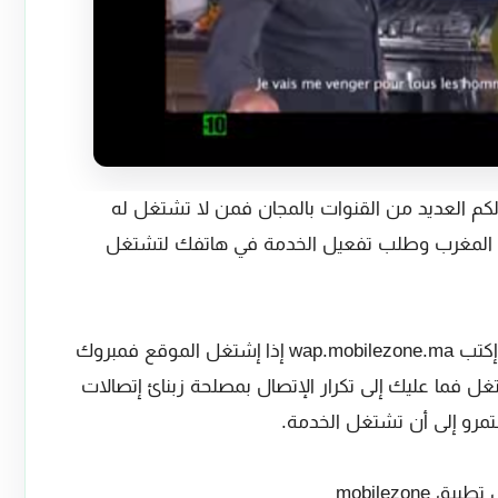
م العديد من القنوات بالمجان فمن لا تشتغل له
ات المغرب وطلب تفعيل الخدمة في هاتفك لتشتغل
لتأكد من إشتغال الخدمة توجه إلى متصفح وإكتب wap.mobilezone.ma إذا إشتغل الموقع فمبروك
ل فما عليك إلى تكرار الإتصال بمصلحة زبنائ إتصالات
مرو إلى أن تشتغل الخدمة.
يق mobilezone