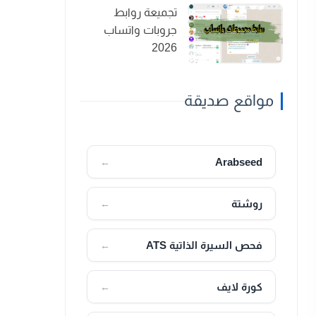
تجميعة روابط
جروبات واتساب
2026
مواقع صديقة
Arabseed
←
روشتة
←
فحص السيرة الذاتية ATS
←
كورة لايف
←