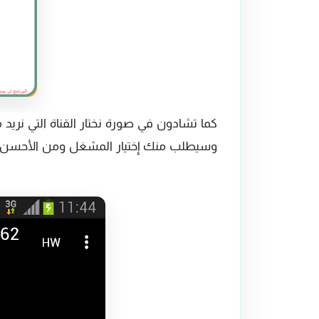
كما تشادون في صورة نختار القناة التي نريد
وسيطلب منك إختيار المشغل ومن الأحسن إختيار mx player وستفتح لكم القنا