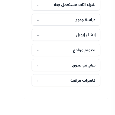
شراء اثاث مستعمل جدة
←
دراسة جدوى
←
إنشاء إيميل
←
تصميم مواقع
←
حراج نيو سوق
←
كاميرات مراقبة
←